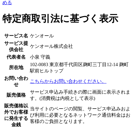
める
特定商取引法に基づく表示
サービス名
ケンオール
サービス提
ケンオール株式会社
供会社
代表者名
小泉 守義
102-0083 東京都千代田区麹町三丁目12-14 麹町
所在地
駅前ヒルトップ
お問い合わ
こちらからお問い合わせください。
せ
サービス申込み手続きの際に画面に表示されま
販売価格
す。(消費税は内税として表示)
販売価格以
当サイトのページの閲覧、サービス申込みおよ
外でお客様
び利用に必要となるネットワーク通信料金はお
に発生する
客様のご負担となります。
金銭