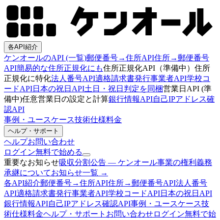
各API紹介
ケンオールのAPI (一覧)
郵便番号→住所API
住所→郵便番号
API
簡易的な住所正規化にも
住所正規化API（準備中）
住所
正規化に特化
法人番号API
適格請求書発行事業者API
学校コ
ードAPI
日本の祝日API
土日・祝日判定を同梱
営業日API (準
備中)
任意営業日の設定と計算
銀行情報API
自己IPアドレス確
認API
事例・ユースケース
技術仕様
料金
ヘルプ・サポート
ヘルプ
お問い合わせ
ログイン
無料で始める
重要なお知らせ
吸収分割公告 — ケンオール事業の権利義務
承継について
お知らせ一覧 →
各API紹介
郵便番号→住所API
住所→郵便番号API
法人番号
API
適格請求書発行事業者API
学校コードAPI
日本の祝日API
銀行情報API
自己IPアドレス確認API
事例・ユースケース
技
術仕様
料金
ヘルプ・サポート
お問い合わせ
ログイン
無料で始